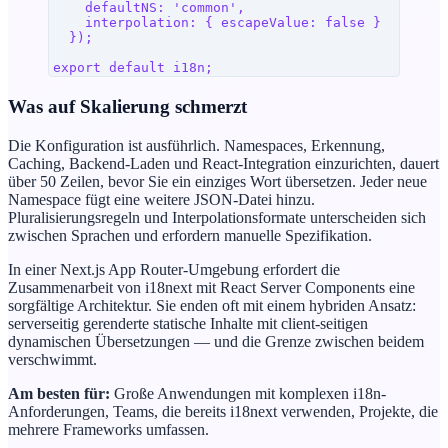
    defaultNS
: 
'common'
,
    interpolation
: { 
escapeValue
: 
false
 }
  });
export
 default
 i18n
;
Was auf Skalierung schmerzt
Die Konfiguration ist ausführlich. Namespaces, Erkennung,
Caching, Backend-Laden und React-Integration einzurichten, dauert
über 50 Zeilen, bevor Sie ein einziges Wort übersetzen. Jeder neue
Namespace fügt eine weitere JSON-Datei hinzu.
Pluralisierungsregeln und Interpolationsformate unterscheiden sich
zwischen Sprachen und erfordern manuelle Spezifikation.
In einer Next.js App Router-Umgebung erfordert die
Zusammenarbeit von i18next mit React Server Components eine
sorgfältige Architektur. Sie enden oft mit einem hybriden Ansatz:
serverseitig gerenderte statische Inhalte mit client-seitigen
dynamischen Übersetzungen — und die Grenze zwischen beidem
verschwimmt.
Am besten für:
Große Anwendungen mit komplexen i18n-
Anforderungen, Teams, die bereits i18next verwenden, Projekte, die
mehrere Frameworks umfassen.