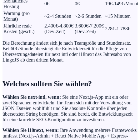
Monatliches
0€
0€
19€-149€/Monat
Hosting
Wartung (pro
~2-4 Stunden
~2-6 Stunden
~15 Minuten
Monat)
Jährliche reale
2.400€-4.800€
3.600€-7.200€
228€-1.788€
Kosten (gesch.)
(Dev-Zeit)
(Dev-Zeit)
Die Berechnung ändert sich je nach Teamgröße und Stundensatz.
Bei 60€/Stunde übersteigt die Entwicklerzeit für die Pflege von
Übersetzungsdateien für next-intl oder i18next das Jahresabo von
LingoJS ab dem dritten Monat.
Welches sollten Sie wählen?
Wählen Sie next-intl, wenn:
Sie eine Next.js-App mit ein oder
zwei Sprachen entwickeln, Ihr Team sich mit der Verwaltung von
JSON-Dateien wohlfühlt und Sie absolute Kontrolle über jeden
übersetzten String benötigen. Sie sind bereit, die Entwicklungszeit
für eine korrekte SEO-Konfiguration zu investieren.
Wählen Sie i18next, wenn:
Ihre Anwendung mehrere Frameworks
umfasst (Next.js-Admin + React Native Mobile App + Express-