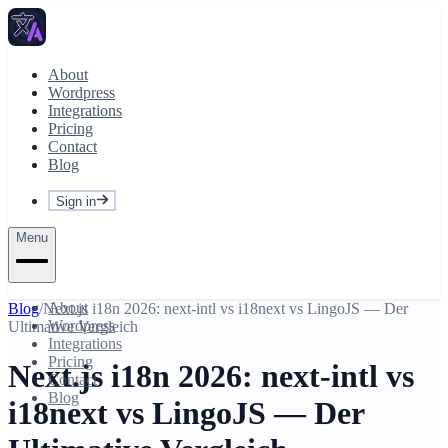
About
Wordpress
Integrations
Pricing
Contact
Blog
Sign in
Menu
About
Blog
/
Next.js i18n 2026: next-intl vs i18next vs LingoJS — Der
Wordpress
Ultimative Vergleich
Integrations
Pricing
Next.js i18n 2026: next-intl vs
Contact
Blog
i18next vs LingoJS — Der