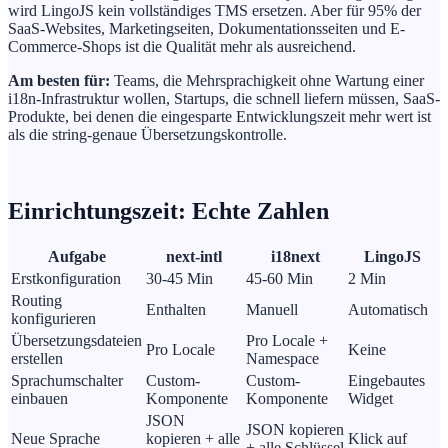
wird LingoJS kein vollständiges TMS ersetzen. Aber für 95% der
SaaS-Websites, Marketingseiten, Dokumentationsseiten und E-
Commerce-Shops ist die Qualität mehr als ausreichend.
Am besten für:
Teams, die Mehrsprachigkeit ohne Wartung einer
i18n-Infrastruktur wollen, Startups, die schnell liefern müssen, SaaS-
Produkte, bei denen die eingesparte Entwicklungszeit mehr wert ist
als die string-genaue Übersetzungskontrolle.
Einrichtungszeit: Echte Zahlen
Aufgabe
next-intl
i18next
LingoJS
Erstkonfiguration
30-45 Min
45-60 Min
2 Min
Routing
Enthalten
Manuell
Automatisch
konfigurieren
Übersetzungsdateien
Pro Locale +
Pro Locale
Keine
erstellen
Namespace
Sprachumschalter
Custom-
Custom-
Eingebautes
einbauen
Komponente
Komponente
Widget
JSON
JSON kopieren
Neue Sprache
kopieren + alle
Klick auf
+ alle Schlüssel