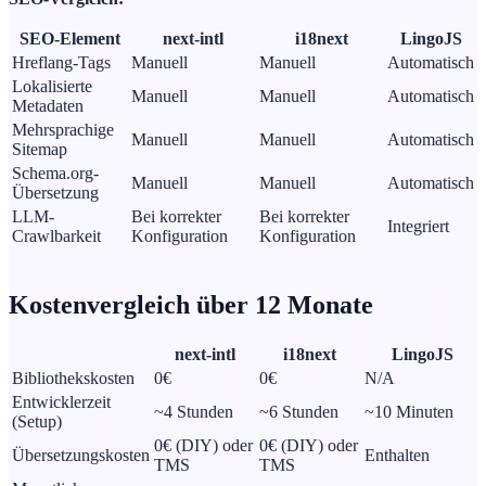
SEO-Element
next-intl
i18next
LingoJS
Hreflang-Tags
Manuell
Manuell
Automatisch
Lokalisierte
Manuell
Manuell
Automatisch
Metadaten
Mehrsprachige
Manuell
Manuell
Automatisch
Sitemap
Schema.org-
Manuell
Manuell
Automatisch
Übersetzung
LLM-
Bei korrekter
Bei korrekter
Integriert
Crawlbarkeit
Konfiguration
Konfiguration
Kostenvergleich über 12 Monate
next-intl
i18next
LingoJS
Bibliothekskosten
0€
0€
N/A
Entwicklerzeit
~4 Stunden
~6 Stunden
~10 Minuten
(Setup)
0€ (DIY) oder
0€ (DIY) oder
Übersetzungskosten
Enthalten
TMS
TMS