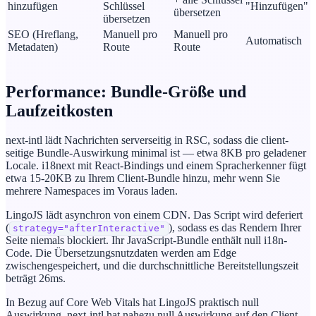
hinzufügen
Schlüssel
"Hinzufügen"
übersetzen
übersetzen
SEO (Hreflang,
Manuell pro
Manuell pro
Automatisch
Metadaten)
Route
Route
Performance: Bundle-Größe und
Laufzeitkosten
next-intl lädt Nachrichten serverseitig in RSC, sodass die client-
seitige Bundle-Auswirkung minimal ist — etwa 8KB pro geladener
Locale. i18next mit React-Bindings und einem Spracherkenner fügt
etwa 15-20KB zu Ihrem Client-Bundle hinzu, mehr wenn Sie
mehrere Namespaces im Voraus laden.
LingoJS lädt asynchron von einem CDN. Das Script wird deferiert
(
), sodass es das Rendern Ihrer
strategy="afterInteractive"
Seite niemals blockiert. Ihr JavaScript-Bundle enthält null i18n-
Code. Die Übersetzungsnutzdaten werden am Edge
zwischengespeichert, und die durchschnittliche Bereitstellungszeit
beträgt 26ms.
In Bezug auf Core Web Vitals hat LingoJS praktisch null
Auswirkung. next-intl hat nahezu null Auswirkung auf den Client