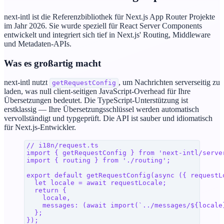
next-intl ist die Referenzbibliothek für Next.js App Router Projekte
im Jahr 2026. Sie wurde speziell für React Server Components
entwickelt und integriert sich tief in Next.js' Routing, Middleware
und Metadaten-APIs.
Was es großartig macht
next-intl nutzt
, um Nachrichten serverseitig zu
getRequestConfig
laden, was null client-seitigen JavaScript-Overhead für Ihre
Übersetzungen bedeutet. Die TypeScript-Unterstützung ist
erstklassig — Ihre Übersetzungsschlüssel werden automatisch
vervollständigt und typgeprüft. Die API ist sauber und idiomatisch
für Next.js-Entwickler.
// i18n/request.ts
import
 { 
getRequestConfig
 } 
from
 'next-intl/serve
import
 { 
routing
 } 
from
 './routing'
;
export
 default
 getRequestConfig
(
async
 ({ 
requestL
  let
 locale
 =
 await
 requestLocale
;
  return
 {
    locale
,
    messages
: (
await
 import
(
`../messages/
${
locale
  };
});