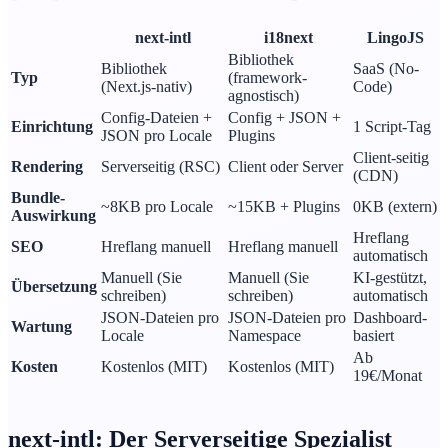
next-intl
i18next
LingoJS
Bibliothek
Bibliothek
SaaS (No-
Typ
(framework-
(Next.js-nativ)
Code)
agnostisch)
Config-Dateien +
Config + JSON +
Einrichtung
1 Script-Tag
JSON pro Locale
Plugins
Client-seitig
Rendering
Serverseitig (RSC)
Client oder Server
(CDN)
Bundle-
~8KB pro Locale
~15KB + Plugins
0KB (extern)
Auswirkung
Hreflang
SEO
Hreflang manuell
Hreflang manuell
automatisch
Manuell (Sie
Manuell (Sie
KI-gestützt,
Übersetzung
schreiben)
schreiben)
automatisch
JSON-Dateien pro
JSON-Dateien pro
Dashboard-
Wartung
Locale
Namespace
basiert
Ab
Kosten
Kostenlos (MIT)
Kostenlos (MIT)
19€/Monat
next-intl: Der Serverseitige Spezialist