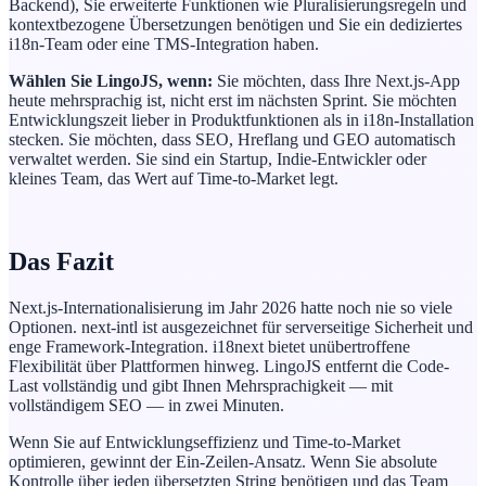
Backend), Sie erweiterte Funktionen wie Pluralisierungsregeln und
kontextbezogene Übersetzungen benötigen und Sie ein dediziertes
i18n-Team oder eine TMS-Integration haben.
Wählen Sie LingoJS, wenn:
Sie möchten, dass Ihre Next.js-App
heute mehrsprachig ist, nicht erst im nächsten Sprint. Sie möchten
Entwicklungszeit lieber in Produktfunktionen als in i18n-Installation
stecken. Sie möchten, dass SEO, Hreflang und GEO automatisch
verwaltet werden. Sie sind ein Startup, Indie-Entwickler oder
kleines Team, das Wert auf Time-to-Market legt.
Das Fazit
Next.js-Internationalisierung im Jahr 2026 hatte noch nie so viele
Optionen. next-intl ist ausgezeichnet für serverseitige Sicherheit und
enge Framework-Integration. i18next bietet unübertroffene
Flexibilität über Plattformen hinweg. LingoJS entfernt die Code-
Last vollständig und gibt Ihnen Mehrsprachigkeit — mit
vollständigem SEO — in zwei Minuten.
Wenn Sie auf Entwicklungseffizienz und Time-to-Market
optimieren, gewinnt der Ein-Zeilen-Ansatz. Wenn Sie absolute
Kontrolle über jeden übersetzten String benötigen und das Team