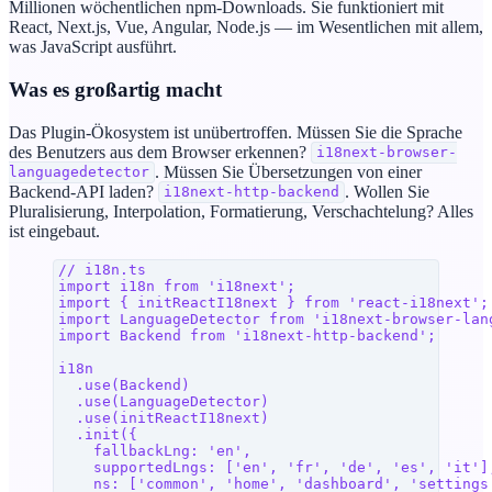
Millionen wöchentlichen npm-Downloads. Sie funktioniert mit
React, Next.js, Vue, Angular, Node.js — im Wesentlichen mit allem,
was JavaScript ausführt.
Was es großartig macht
Das Plugin-Ökosystem ist unübertroffen. Müssen Sie die Sprache
des Benutzers aus dem Browser erkennen?
i18next-browser-
. Müssen Sie Übersetzungen von einer
languagedetector
Backend-API laden?
. Wollen Sie
i18next-http-backend
Pluralisierung, Interpolation, Formatierung, Verschachtelung? Alles
ist eingebaut.
// i18n.ts
import
 i18n
 from
 'i18next'
;
import
 { 
initReactI18next
 } 
from
 'react-i18next'
;
import
 LanguageDetector
 from
 'i18next-browser-lan
import
 Backend
 from
 'i18next-http-backend'
;
i18n
  .
use
(
Backend
)
  .
use
(
LanguageDetector
)
  .
use
(
initReactI18next
)
  .
init
({
    fallbackLng
: 
'en'
,
    supportedLngs
: [
'en'
, 
'fr'
, 
'de'
, 
'es'
, 
'it'
]
    ns
: [
'common'
, 
'home'
, 
'dashboard'
, 
'settings