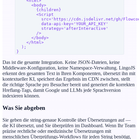
    <
html
>
      <
body
>
        {
children
}
        <
Script
          src
=
'https://cdn.jsdelivr.net/gh/Flowco
          data-api-key
=
'YOUR_API_KEY'
          strategy
=
'afterInteractive'
        />
      </
body
>
    </
html
>
  );
}
Das ist die gesamte Integration. Keine JSON-Dateien, keine
Middleware-Konfiguration, keine Namespace-Verwaltung. LingoJS
erkennt den gesamten Text in Ihren Komponenten, übersetzt ihn mit
kontextueller KI, speichert das Ergebnis im CDN zwischen, stellt
die richtige Sprache pro Besucher bereit und generiert die korrekten
Hreflang-Tags, damit Google und LLMs jede Sprachversion
indexieren können.
Was Sie abgeben
Sie geben die string-genaue Kontrolle über Übersetzungen auf —
die KI übersetzt, und Sie überprüfen im Dashboard. Wenn Ihr Team
präzise rechtliche oder medizinische Übersetzungen mit
menschlichen Überprüfungs-Workflows für jeden String benötigt,