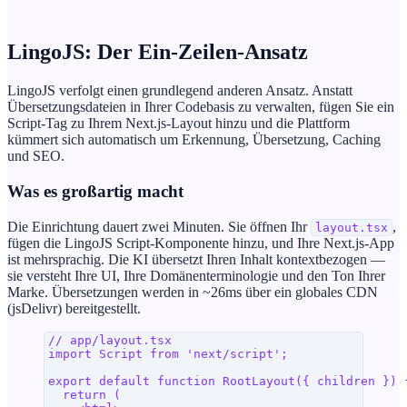
LingoJS: Der Ein-Zeilen-Ansatz
LingoJS verfolgt einen grundlegend anderen Ansatz. Anstatt
Übersetzungsdateien in Ihrer Codebasis zu verwalten, fügen Sie ein
Script-Tag zu Ihrem Next.js-Layout hinzu und die Plattform
kümmert sich automatisch um Erkennung, Übersetzung, Caching
und SEO.
Was es großartig macht
Die Einrichtung dauert zwei Minuten. Sie öffnen Ihr
,
layout.tsx
fügen die LingoJS Script-Komponente hinzu, und Ihre Next.js-App
ist mehrsprachig. Die KI übersetzt Ihren Inhalt kontextbezogen —
sie versteht Ihre UI, Ihre Domänenterminologie und den Ton Ihrer
Marke. Übersetzungen werden in ~26ms über ein globales CDN
(jsDelivr) bereitgestellt.
// app/layout.tsx
import
 Script
 from
 'next/script'
;
export
 default
 function
 RootLayout
({ 
children
 }) 
  return
 (