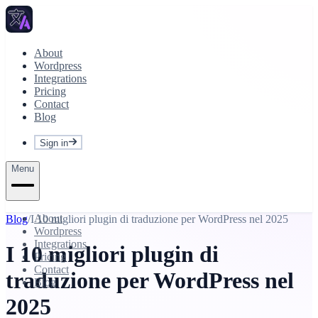
About
Wordpress
Integrations
Pricing
Contact
Blog
Sign in
Menu
About
Blog
/
I 10 migliori plugin di traduzione per WordPress nel 2025
Wordpress
Integrations
I 10 migliori plugin di
Pricing
Contact
traduzione per WordPress nel
Blog
2025