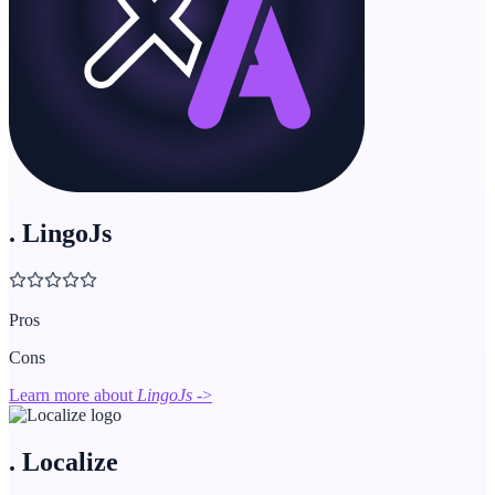
.
LingoJs
Pros
Cons
Learn more about
LingoJs
->
.
Localize